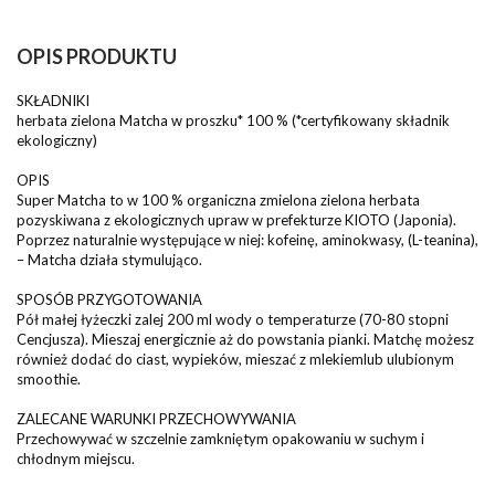
OPIS PRODUKTU
SKŁADNIKI
herbata zielona Matcha w proszku* 100 % (*certyfikowany składnik
ekologiczny)
OPIS
Super Matcha to w 100 % organiczna zmielona zielona herbata
pozyskiwana z ekologicznych upraw w prefekturze KIOTO (Japonia).
Poprzez naturalnie występujące w niej: kofeinę, aminokwasy, (L-teanina),
– Matcha działa stymulująco.
SPOSÓB PRZYGOTOWANIA
Pół małej łyżeczki zalej 200 ml wody o temperaturze (70-80 stopni
Cencjusza). Mieszaj energicznie aż do powstania pianki. Matchę możesz
również dodać do ciast, wypieków, mieszać z mlekiemlub ulubionym
smoothie.
ZALECANE WARUNKI PRZECHOWYWANIA
Przechowywać w szczelnie zamkniętym opakowaniu w suchym i
chłodnym miejscu.