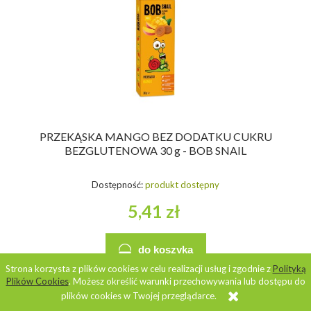
PRZEKĄSKA MANGO BEZ DODATKU CUKRU
BEZGLUTENOWA 30 g - BOB SNAIL
Dostępność:
produkt dostępny
5,41 zł
do koszyka
Strona korzysta z plików cookies w celu realizacji usług i zgodnie z
Polityką
Plików Cookies
. Możesz określić warunki przechowywania lub dostępu do
plików cookies w Twojej przeglądarce.