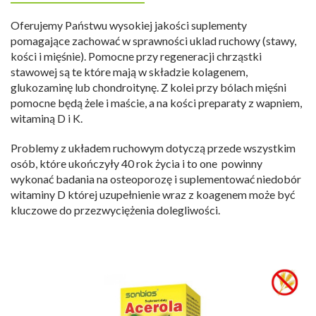
Oferujemy Państwu wysokiej jakości suplementy
pomagające zachować w sprawności uklad ruchowy (stawy,
kości i mięśnie). Pomocne przy regeneracji chrząstki
stawowej są te które mają w składzie kolagenem,
glukozaminę lub chondroitynę. Z kolei przy bólach mięśni
pomocne będą żele i maście, a na kości preparaty z wapniem,
witaminą D i K.
Problemy z układem ruchowym dotyczą przede wszystkim
osób, które ukończyły 40 rok życia i to one powinny
wykonać badania na osteoporozę i suplementować niedobór
witaminy D której uzupełnienie wraz z koagenem może być
kluczowe do przezwyciężenia dolegliwości.