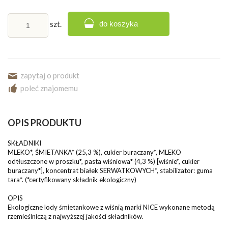
szt.
do koszyka
zapytaj o produkt
poleć znajomemu
OPIS PRODUKTU
SKŁADNIKI
MLEKO*, ŚMIETANKA* (25,3 %), cukier buraczany*, MLEKO
odtłuszczone w proszku*, pasta wiśniowa* (4,3 %) [wiśnie*, cukier
buraczany*], koncentrat białek SERWATKOWYCH*, stabilizator: guma
tara*. (*certyfikowany składnik ekologiczny)
OPIS
Ekologiczne lody śmietankowe z wiśnią marki NICE wykonane metodą
rzemieślniczą z najwyższej jakości składników.