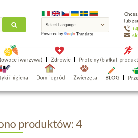
Chcesz
lub z
+4
Powered by
Translate
s
 (owoce i warzywa)
Zdrowie
Proteiny (białka), produ
ki i higiena
Dom i ogród
Zwierzęta
BLOG
Prze
iono produktów: 4