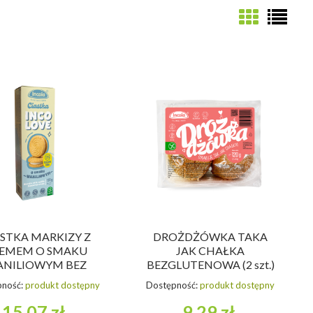
ASTKA MARKIZY Z
DROŻDŻÓWKA TAKA
EMEM O SMAKU
JAK CHAŁKA
NILIOWYM BEZ
BEZGLUTENOWA (2 szt.)
CUKRU
120 g - INCOLA
ność:
produkt dostępny
Dostępność:
produkt dostępny
LUTENOWE 125 g -
INCOLA
15,07 zł
9,29 zł