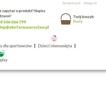
Zarejestruj się
Zaloguj się
 zapytać o produkt? Napisz
adzwoń!
Twój koszyk:
Pusty
8 506 066 799
klep@ekofarmawroclaw.pl
kty dla sportowców
Dzieci i niemowlęta
pisy