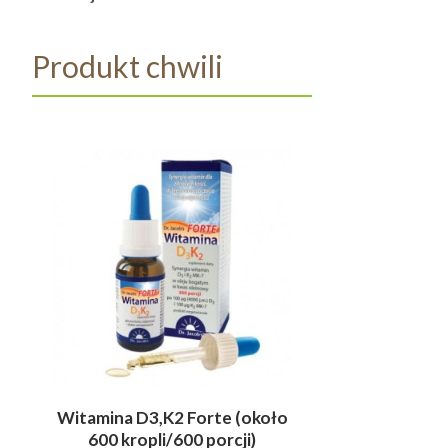
Produkt chwili
Witamina C Li
Witamina D3,K2 Forte (około
wspiera fu
600 kropli/600 porcji)