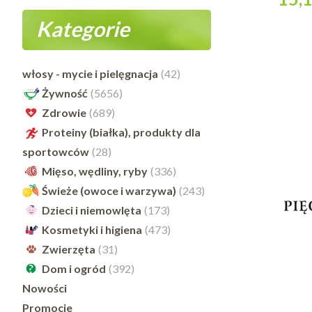
Kategorie
do 
włosy - mycie i pielęgnacja
(42)
Żywność
(5656)
Zdrowie
(689)
Proteiny (białka), produkty dla
sportowców
(28)
Mięso, wędliny, ryby
(336)
Świeże (owoce i warzywa)
(243)
Dzieci i niemowlęta
(173)
Kosmetyki i higiena
(473)
Zwierzęta
(31)
Dom i ogród
(392)
Nowości
Promocje