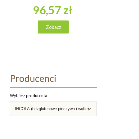
układu odp
bioaktywny nie ma alergenów
65,
96,57 zł
"
sojowych
Zo
Zobacz
Producenci
Wybierz producenta