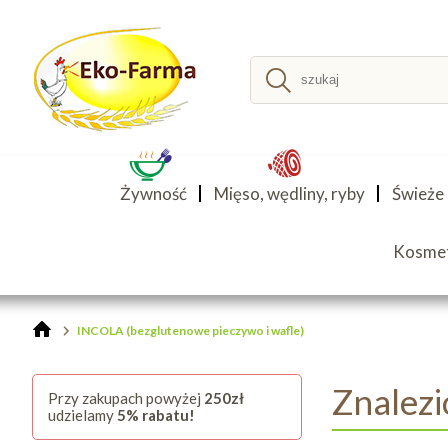
Żywność
Mięso, wędliny, ryby
Świeże
Kosmety
INCOLA (bezglutenowe pieczywo i wafle)
Znalez
Przy zakupach powyżej
250zł
udzielamy
5% rabatu!