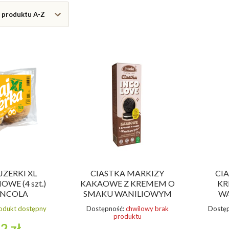
 produktu A-Z
JZERKI XL
CIASTKA MARKIZY
CI
WE (4 szt.)
KAKAOWE Z KREMEM O
KR
 INCOLA
SMAKU WANILIOWYM
WA
BEZ CUKRU
odukt dostępny
Dostępność:
chwilowy brak
Dostęp
BEZGLUTENOWE 125 g -
BEZG
produktu
INCOLA
2 zł