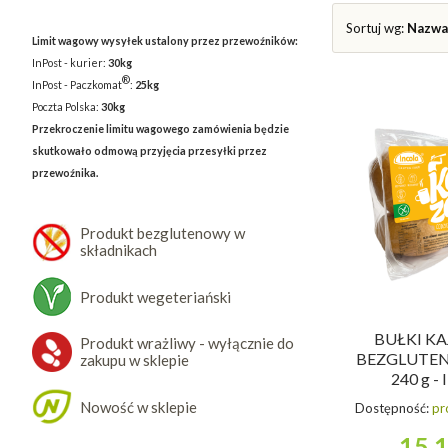
Sortuj wg:
Nazwa
Limit wagowy wysyłek ustalony przez przewoźników:
InPost - kurier:
30kg
®
InPost - Paczkomat
:
25kg
Poczta Polska:
30kg
Przekroczenie limitu wagowego zamówienia będzie
skutkowało odmową przyjęcia przesyłki przez
przewoźnika.
Produkt bezglutenowy w
składnikach
Produkt wegeteriański
BUŁKI KA
Produkt wrażliwy - wyłącznie do
BEZGLUTENO
zakupu w sklepie
240 g -
Nowość w sklepie
Dostępność:
pr
15,1